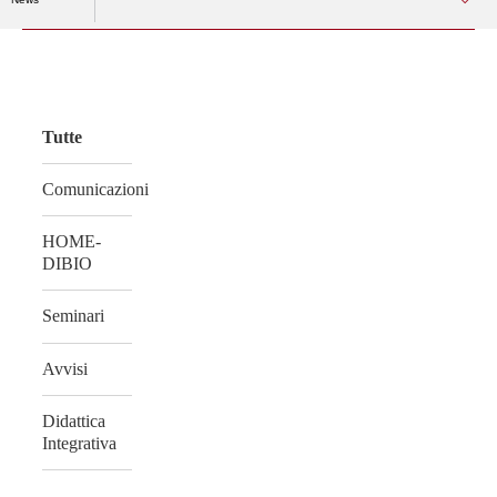
Vai
al
contenuto
Tutte
Comunicazioni
HOME-
DIBIO
Seminari
Avvisi
Didattica
Integrativa