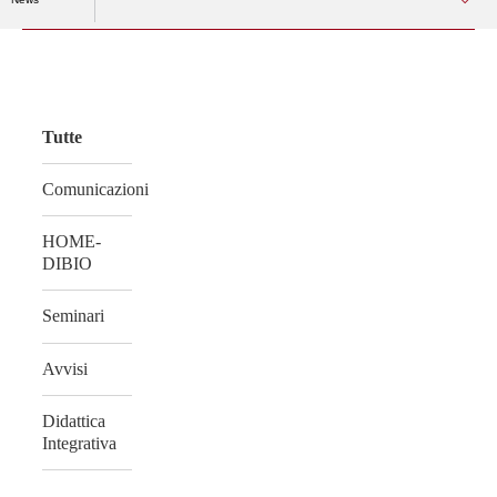
Vai
al
contenuto
Tutte
Comunicazioni
HOME-
DIBIO
Seminari
Avvisi
Didattica
Integrativa