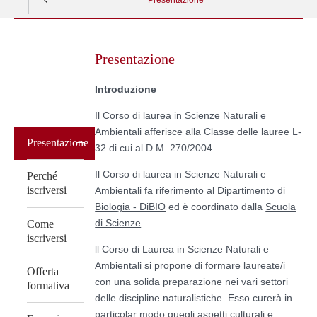
Skip
to
Presentazione
content
Introduzione
Il Corso di laurea in Scienze Naturali e
Ambientali afferisce alla Classe delle lauree L-
Presentazione
32 di cui al D.M. 270/2004.
Il Corso di laurea in Scienze Naturali e
Perché
iscriversi
Ambientali fa riferimento al
Dipartimento di
Biologia - DiBIO
ed è coordinato dalla
Scuola
di Scienze
.
Come
iscriversi
ll Corso di Laurea in Scienze Naturali e
Ambientali si propone di formare laureate/i
Offerta
con una solida preparazione nei vari settori
formativa
delle discipline naturalistiche. Esso curerà in
particolar modo quegli aspetti culturali e