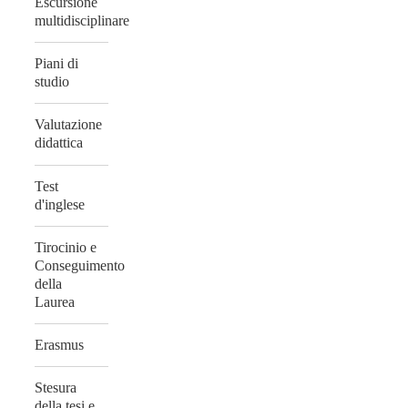
Escursione
multidisciplinare
Piani di
studio
Valutazione
didattica
Test
d'inglese
Tirocinio e
Conseguimento
della
Laurea
Erasmus
Stesura
della tesi e